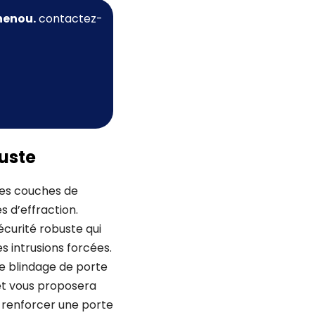
henou.
contactez-
buste
des couches de
s d’effraction.
curité robuste qui
 intrusions forcées.
de blindage de porte
 et vous proposera
e renforcer une porte