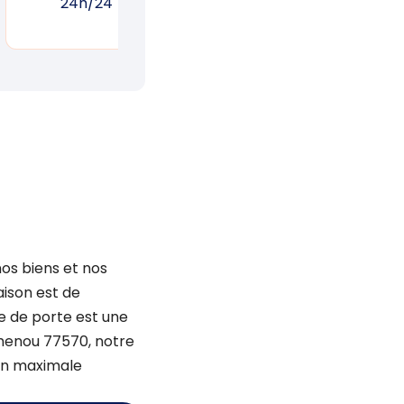
24h/24
réponse rapide
un
os biens et nos
aison est de
ge de porte est une
Chenou 77570, notre
ion maximale