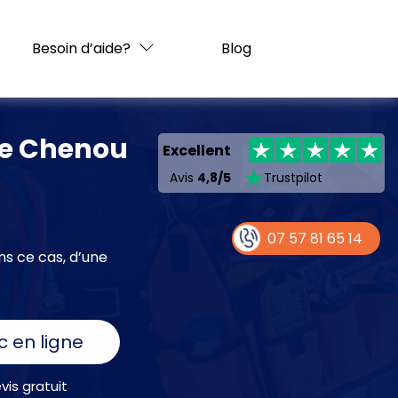
Besoin d’aide?
Blog
 de Chenou
Excellent
Avis
4,8/5
Trustpilot
07 57 81 65 14
ns ce cas, d’une
c en ligne
is gratuit