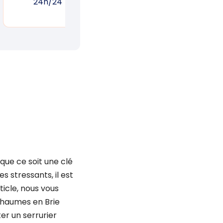
24h/24
réponse rapide
un
que ce soit une clé
stressants, il est
icle, nous vous
Chaumes en Brie
er un serrurier