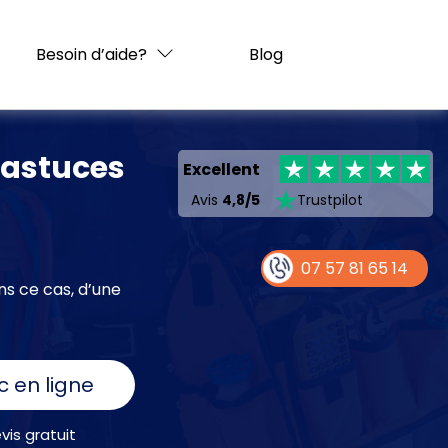
Besoin d’aide?
Blog
s astuces
Excellent
Avis
4,8/5
Trustpilot
07 57 81 65 14
ns ce cas, d’une
c en ligne
is gratuit