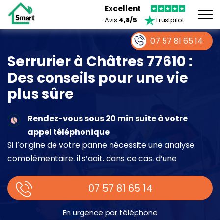
Excellent
Avis
4,8/5
Trustpilot
07 57 81 65 14
Serrurier à Châtres 77610 :
Des conseils pour une vie
plus sûre
Rendez-vous sous 20 min suite à votre
appel téléphonique
Si l’origine de votre panne nécessite une analyse
complémentaire, il s’agit, dans ce cas, d’une
intervention à part entière demandant un devis sur
place.
07 57 81 65 14
En urgence par téléphone