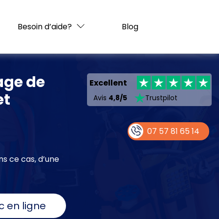
Besoin d’aide?
Blog
age de
Excellent
et
Avis
4,8/5
Trustpilot
07 57 81 65 14
ns ce cas, d’une
c en ligne