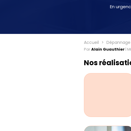
En urgenc
Accueil
Dépannage c
Par
Alain Guauthier
|
Mi
Nos réalisat