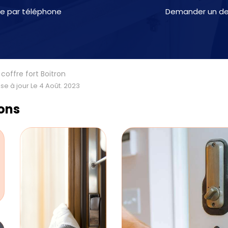
e par téléphone
Demander un dev
offre fort Boitron
se à jour Le 4 Août. 2023
ions