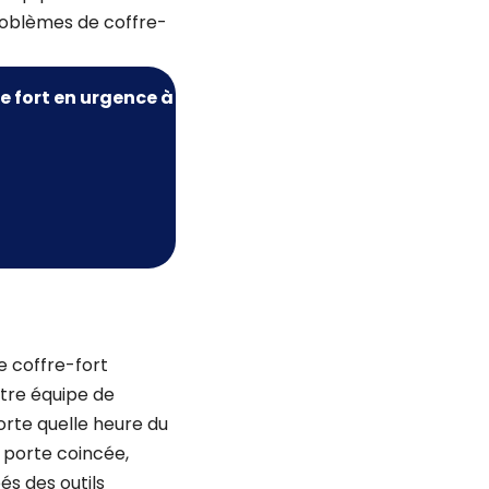
roblèmes de coffre-
e fort
en urgence à
 coffre-fort
otre équipe de
orte quelle heure du
e porte coincée,
s des outils