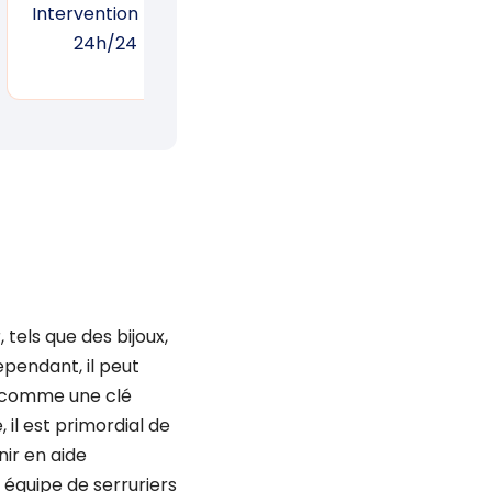
Intervention 7j/7,
Garantie d’une
Suiv
24h/24
réponse rapide
un
tels que des bijoux,
ependant, il peut
, comme une clé
il est primordial de
ir en aide
e équipe de serruriers