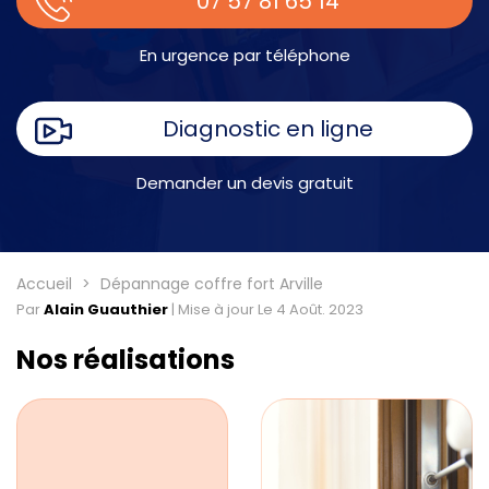
07 57 81 65 14
En urgence par téléphone
Diagnostic en ligne
Demander un devis gratuit
Accueil
Dépannage coffre fort Arville
Par
Alain Guauthier
|
Mise à jour Le 4 Août. 2023
Nos réalisations