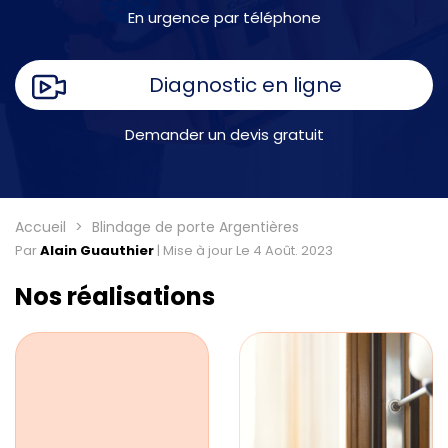
En urgence par téléphone
Diagnostic en ligne
Demander un devis gratuit
Accueil
Blindage de porte Argentières
Par
Alain Guauthier
|
Mise à jour Le 4 Août. 2023
Nos réalisations