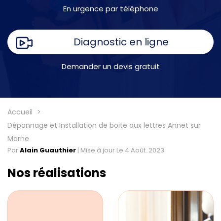
En urgence par téléphone
Diagnostic en ligne
Demander un devis gratuit
Accueil
Dépannage et Installation de boite aux lettres Annet sur
Marne
Par
Alain Guauthier
|
Mise à jour Le 4 Août. 2023
Nos réalisations