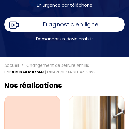
En urgence par téléphone
Diagnostic en ligne
Demander un devis gratuit
Accueil
Changement de serrure Amillis
Par
Alain Guauthier
|
Mise à jour Le 21 Déc. 2023
Nos réalisations