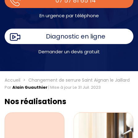
07 57 81 65 14
En urgence par téléphone
Diagnostic en ligne
Demander un devis gratuit
Accueil
Changement de serrure Saint Aignan le Jaillard
Par
Alain Guauthier
|
Mise à jour Le 31 Juil. 2023
Nos réalisations