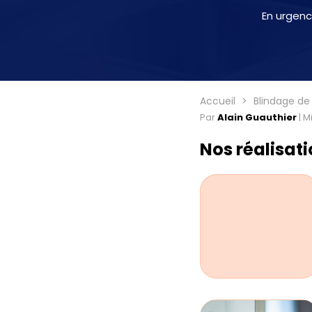
En urgenc
Accueil
Blindage de
Par
Alain Guauthier
|
Mi
Nos réalisat