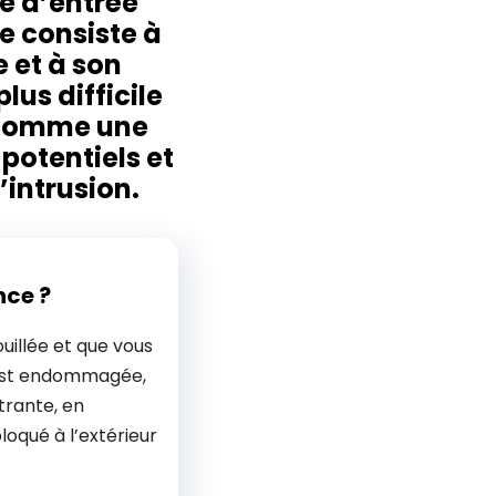
te d’entrée
e consiste à
e et à son
us difficile
t comme une
potentiels et
’intrusion.
nce ?
uillée et que vous
 est endommagée,
trante, en
bloqué à l’extérieur