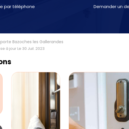
e par téléphone
Demander un dev
 porte Bazoches les Gallerandes
se à jour Le 30 Juil. 2023
ions