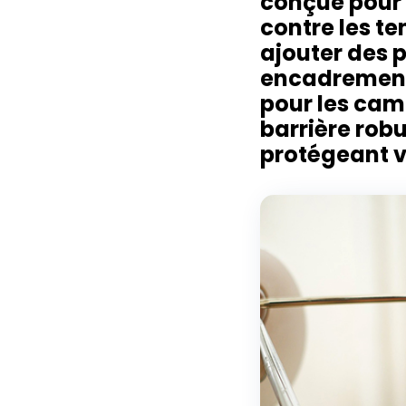
conçue pour 
contre les te
ajouter des p
encadrement,
pour les cam
barrière rob
protégeant vo