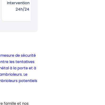
Intervention 7j/7,
Garantie d’une
Suiv
24h/24
réponse rapide
un
 mesure de sécurité
ntre les tentatives
étal à la porte et à
cambrioleurs. Le
brioleurs potentiels
e famille et nos