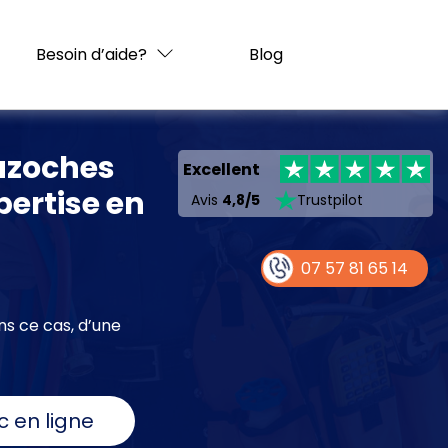
Besoin d’aide?
Blog
Bazoches
Excellent
pertise en
Avis
4,8/5
Trustpilot
07 57 81 65 14
ns ce cas, d’une
c en ligne