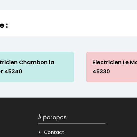
e :
ctricien Chambon la
Electricien Le 
êt 45340
45330
À poropos
Contact