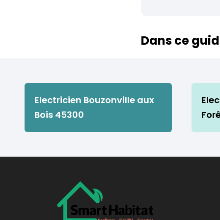
Dans ce guid
Electricien Bouzonville aux
Ele
Bois 45300
For