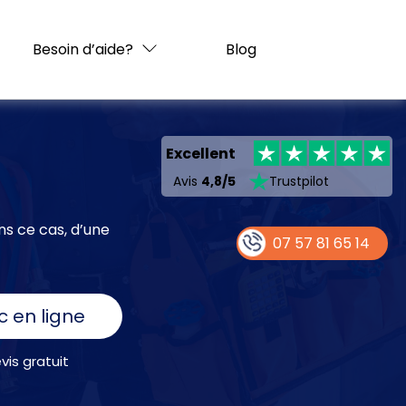
Besoin d’aide?
Blog
Excellent
Avis
4,8/5
Trustpilot
ns ce cas, d’une
07 57 81 65 14
c en ligne
is gratuit