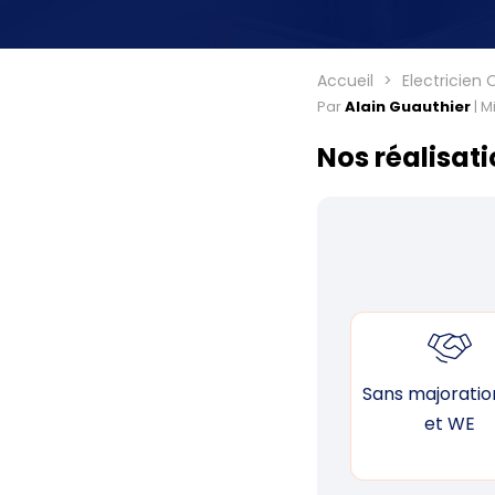
Accueil
Electricie
Par
Alain Guauthier
|
Mi
Nos réalisat
Sans majoration
et WE