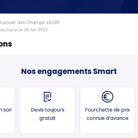
n Ouzouer des Champs 45290
se à jour Le 28 Juil. 2023
ions
Nos engagements Smart
 soir
Devis toujours
Fourchette de prix
gratuit
connue d’avance