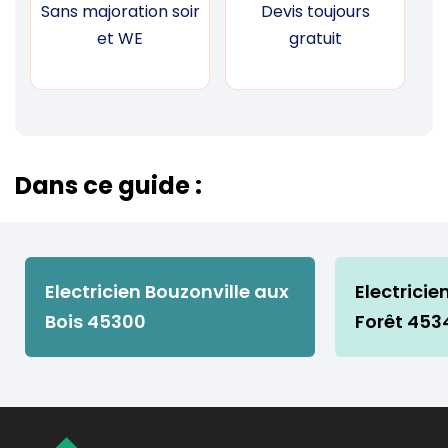
Sans majoration soir
Devis toujours
F
et WE
gratuit
Dans ce guide :
Electricien Bouzonville aux
Electrici
Bois 45300
Forêt 453