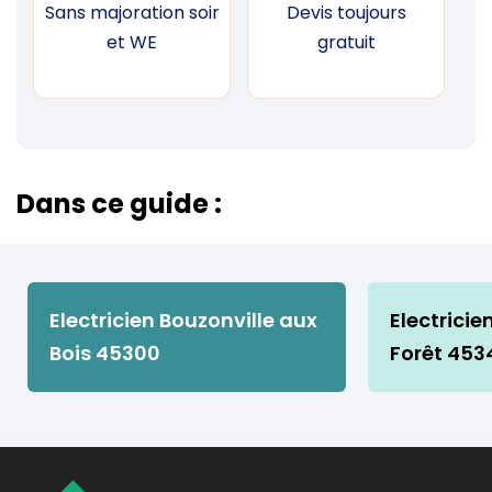
Sans majoration soir
Devis toujours
F
et WE
gratuit
Dans ce guide :
Electricien Bouzonville aux
Electrici
Bois 45300
Forêt 453