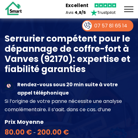
Excellent
Avis
4,8/5
Trustpilot
07 57 81 65 14
Serrurier compétent pour le
dépannage de coffre-fort à
Vanves (92170): expertise et
fiabilité garanties
Rendez-vous sous 20 min suite à votre
appel téléphonique
Si l’origine de votre panne nécessite une analyse
complémentaire, il s’agit, dans ce cas, d’une
intervention à part entière demandant un devis sur
Prix Moyenne
place.
80.00 €
200.00 €
-