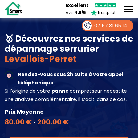
Excellent
Avis
4,8/5
Trustpilot
07 57 81 65 14
🥇 Découvrez nos services de
dépannage serrurier
Levallois-Perret
Rendez-vous sous 2h suite à votre appel
téléphonique
Si l’origine de votre
panne
compresseur nécessite
une analyse complémentaire, il s’agit, dans ce cas,
d’une intervention à part entière demandant un
Prix Moyenne
devis sur place.
80.00 €
200.00 €
-