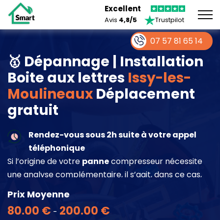
Excellent
Avis
4,8/5
Trustpilot
07 57 81 65 14
🥇 Dépannage | Installation
Boite aux lettres
Issy-les-
Moulineaux
Déplacement
gratuit
Rendez-vous sous 2h suite à votre appel
téléphonique
Si l’origine de votre
panne
compresseur nécessite
une analyse complémentaire, il s’agit, dans ce cas,
d’une intervention à part entière demandant un
Prix Moyenne
devis sur place.
80.00 €
200.00 €
-