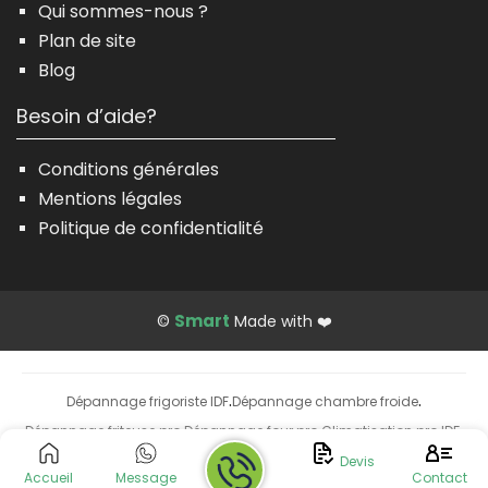
Qui sommes-nous ?
Plan de site
Blog
Besoin d’aide?
Conditions générales
Mentions légales
Politique de confidentialité
Smart
©
Made with ❤️
Dépannage frigoriste IDF
Dépannage chambre froide
·
·
Dépannage friteuse pro
Dépannage four pro
Climatisation pro IDF
·
·
·
Installation climatisation
Devis
Accueil
Message
Contact