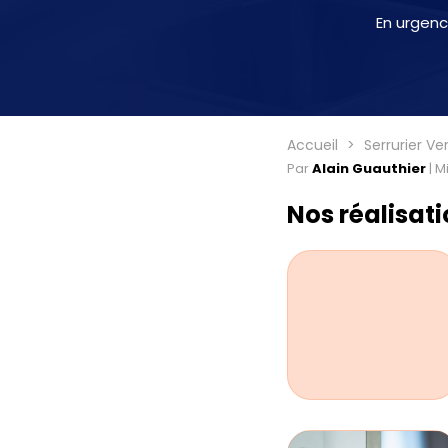
En urgenc
Accueil
Serrurier Ver
Par
Alain Guauthier
|
Mi
Nos réalisat