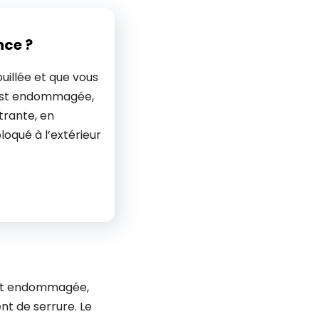
nce ?
uillée et que vous
 est endommagée,
trante, en
bloqué à l’extérieur
 est endommagée,
t de serrure. Le