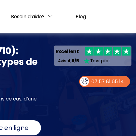
Besoin d’aide?
Blog
710):
Excellent
types de
Avis
4,8/5
Trustpilot
07 57 81 65 14
ns ce cas, d’une
c en ligne