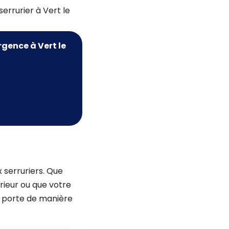
errurier à Vert le
rgence à Vert le
 serruriers. Que
érieur ou que votre
la porte de manière