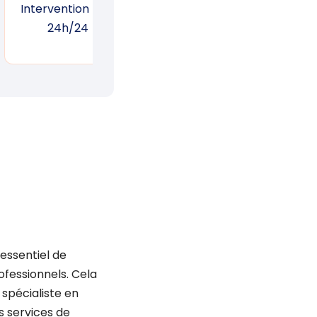
Intervention 7j/7,
Garantie d’une
Suiv
24h/24
réponse rapide
un
 essentiel de
fessionnels. Cela
 spécialiste en
s services de