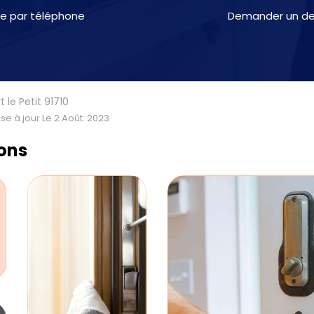
e par téléphone
Demander un dev
t le Petit 91710
se à jour Le 2 Août. 2023
ions