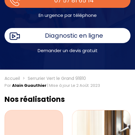
07 57 81 65 14
En urgence par téléphone
Diagnostic en ligne
Demander un devis gratuit
Accueil
Serrurier Vert le Grand 91810
Par
Alain Guauthier
|
Mise à jour Le 2 Août. 2023
Nos réalisations