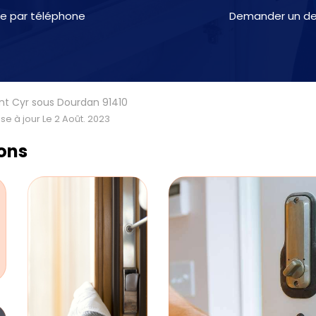
e par téléphone
Demander un dev
int Cyr sous Dourdan 91410
se à jour Le 2 Août. 2023
ions