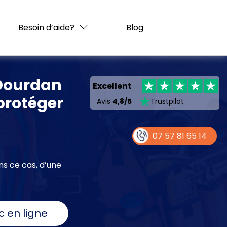
Besoin d’aide?
Blog
 Dourdan
Excellent
 protéger
Avis
4,8/5
Trustpilot
07 57 81 65 14
ns ce cas, d’une
c en ligne