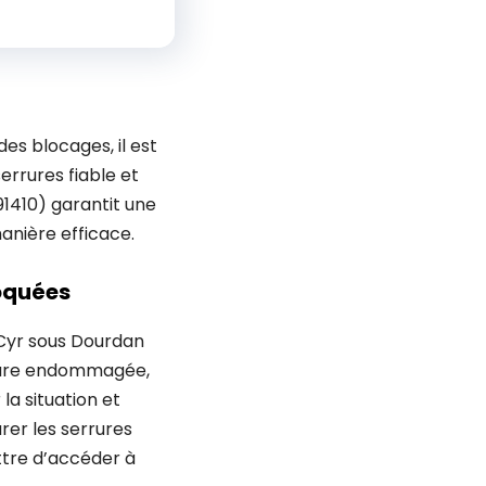
s blocages, il est
errures fiable et
91410) garantit une
anière efficace.
oquées
 Cyr sous Dourdan
rrure endommagée,
la situation et
rer les serrures
tre d’accéder à