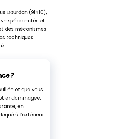
ous Dourdan (91410),
ers expérimentés et
s et des mécanismes
 les techniques
é.
nce ?
uillée et que vous
 est endommagée,
trante, en
bloqué à l’extérieur