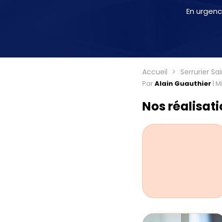
En urgenc
Accueil
Serrurier Sa
Par
Alain Guauthier
|
Mi
Nos réalisat