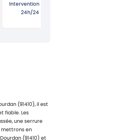
Intervention 7j/7,
Garantie d’une
Suiv
24h/24
réponse rapide
un
rdan (91410), il est
 fiable. Les
ssée, une serrure
us mettrons en
 Dourdan (91410) et