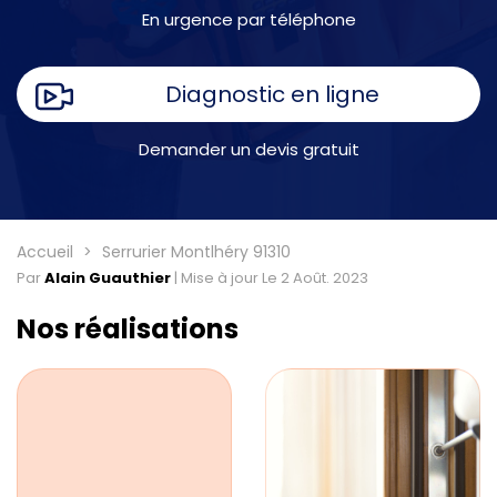
En urgence par téléphone
Diagnostic en ligne
Demander un devis gratuit
Accueil
Serrurier Montlhéry 91310
Par
Alain Guauthier
|
Mise à jour Le 2 Août. 2023
Nos réalisations