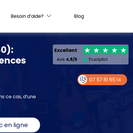
Besoin d’aide?
Blog
0):
Excellent
gences
Avis
4,8/5
Trustpilot
07 57 81 65 14
ns ce cas, d’une
c en ligne