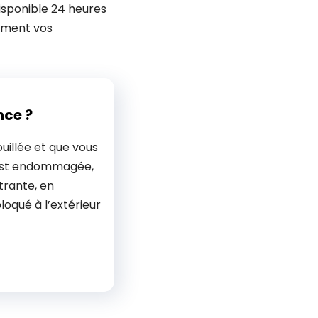
disponible 24 heures
dement vos
nce ?
uillée et que vous
 est endommagée,
trante, en
bloqué à l’extérieur