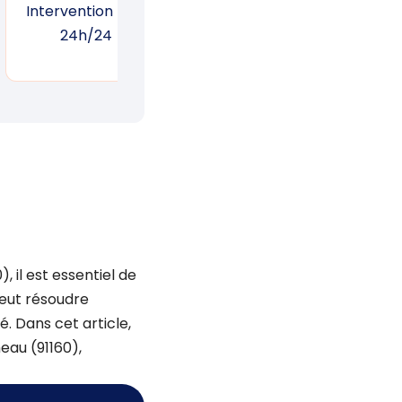
Intervention 7j/7,
Garantie d’une
Suiv
24h/24
réponse rapide
un
 il est essentiel de
peut résoudre
. Dans cet article,
eau (91160),