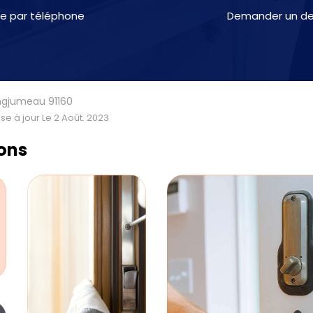
e par téléphone
Demander un dev
ongjumeau 91160
se à jour Le 2 Août. 2023
ions