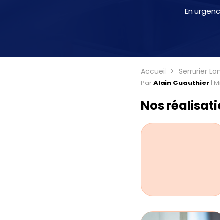
En urgenc
Accueil
Serrurier L
Par
Alain Guauthier
|
Mi
Nos réalisat